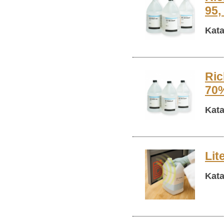
95,
Kata
Ric
70
Katal
Lit
Kata