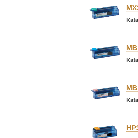
MX3
Kata
MB3
Kata
MB2
Kata
HP3