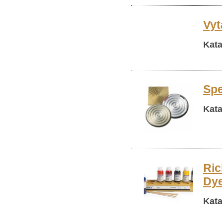
Vyt
Kata
Spe
Kata
Ric
Dy
Kata