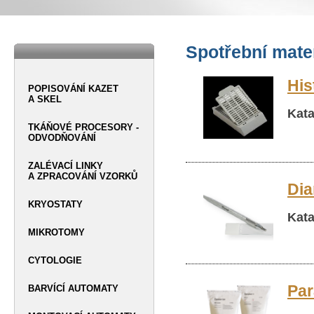
Spotřební mater
His
POPISOVÁNÍ KAZET
A SKEL
Kata
TKÁŇOVÉ PROCESORY -
ODVODŇOVÁNÍ
ZALÉVACÍ LINKY
A ZPRACOVÁNÍ VZORKŮ
Dia
KRYOSTATY
Kata
MIKROTOMY
CYTOLOGIE
Par
BARVÍCÍ AUTOMATY