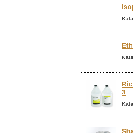
Iso
Kata
Eth
Kata
Ric
3
Kata
Sha