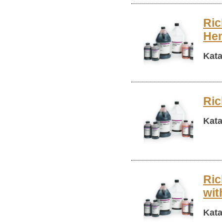
Ric
Hem
Kata
Ric
Kata
Ric
wit
Kata