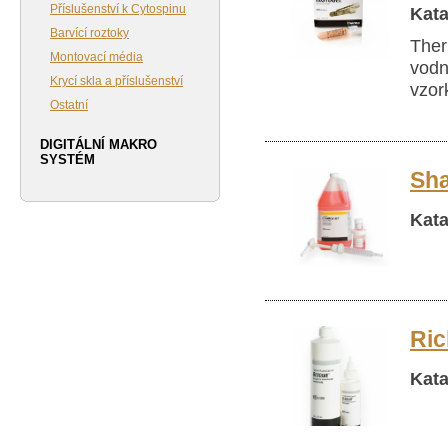
Příslušenství k Cytospinu
Kata
Barvící roztoky
Ther
Montovací média
vodn
Krycí skla a příslušenství
vzor
Ostatní
DIGITÁLNÍ MAKRO
SYSTÉM
Sha
Kata
Ric
Kata