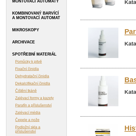
Kata
MONTOVACÍ AUTOMATY
KOMBINOVANÝ BARVÍCÍ
A MONTOVACÍ AUTOMAT
Par
MIKROSKOPY
ARCHIVACE
Kata
SPOTŘEBNÍ MATERIÁL
Pomůcky k pitvě
Fixační činidla
Dehydratační činidla
Bas
Dekalcifikační činidla
Kata
Čištění tkáně
Zalévací formy a kazety
Parafín a příslušenství
Zalévací média
Čepele a nože
His
Podložní skla a
příslušenství