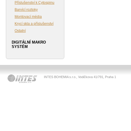
Příslušenství k Cytospinu
Barvící roztoky
Montovací média
Krycí skla a příslušenství
Ostatní
DIGITÁLNÍ MAKRO
SYSTÉM
INTES BOHEMIA s.r.o., Vodičkova 41/791, Praha 1