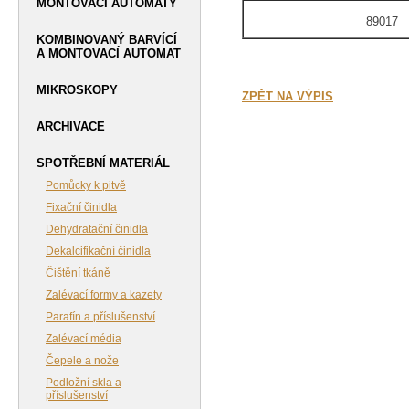
MONTOVACÍ AUTOMATY
89017
KOMBINOVANÝ BARVÍCÍ
A MONTOVACÍ AUTOMAT
MIKROSKOPY
ZPĚT NA VÝPIS
ARCHIVACE
SPOTŘEBNÍ MATERIÁL
Pomůcky k pitvě
Fixační činidla
Dehydratační činidla
Dekalcifikační činidla
Čištění tkáně
Zalévací formy a kazety
Parafín a příslušenství
Zalévací média
Čepele a nože
Podložní skla a
příslušenství