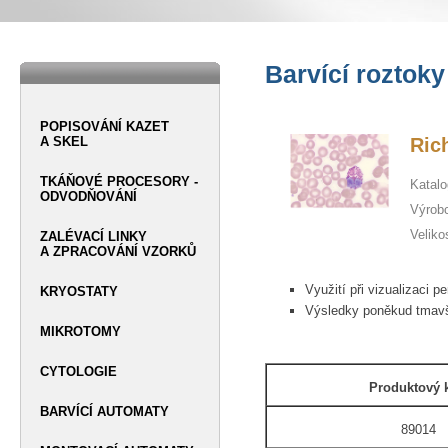
Barvící roztoky
POPISOVÁNÍ KAZET
A SKEL
Ric
TKÁŇOVÉ PROCESORY -
Katalo
ODVODŇOVÁNÍ
Výrob
Veliko
ZALÉVACÍ LINKY
A ZPRACOVÁNÍ VZORKŮ
Využití při vizualizaci pe
KRYOSTATY
Výsledky poněkud tmavš
MIKROTOMY
CYTOLOGIE
Produktový 
BARVÍCÍ AUTOMATY
89014