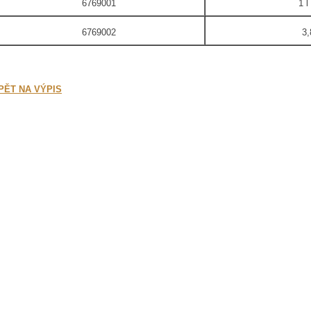
6769001
1 l
6769002
3,
PĚT NA VÝPIS