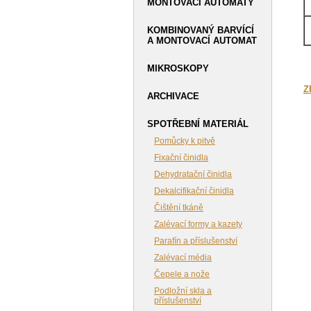
MONTOVACÍ AUTOMATY
KOMBINOVANÝ BARVÍCÍ
A MONTOVACÍ AUTOMAT
MIKROSKOPY
Z
ARCHIVACE
SPOTŘEBNÍ MATERIÁL
Pomůcky k pitvě
Fixační činidla
Dehydratační činidla
Dekalcifikační činidla
Čištění tkáně
Zalévací formy a kazety
Parafín a příslušenství
Zalévací média
Čepele a nože
Podložní skla a
příslušenství