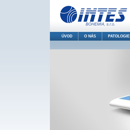
ÚVOD
O NÁS
PATOLOGIE
INTES BOHEMIA s.r.o.
> Patologie