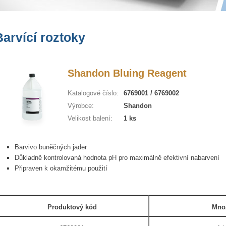
Barvící roztoky
Shandon Bluing Reagent
Katalogové číslo:
6769001 / 6769002
Výrobce:
Shandon
Velikost balení:
1 ks
Barvivo buněčných jader
Důkladně kontrolovaná hodnota pH pro maximálně efektivní nabarvení
Připraven k okamžitému použití
Produktový kód
Množ