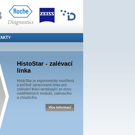
TAKTY
HistoStar - zalévací
linka
HistoStar je ergonomicky navržená
a pečlivě zpracovaná linka pro
zalévání tkání sestávající ze dvou
oddělitelných modulů, zalévacího
a chladícího.
Více informací