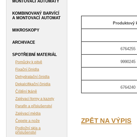
MONTOVACÍ AUTOMATY
KOMBINOVANÝ BARVÍCÍ
A MONTOVACÍ AUTOMAT
Produktový 
MIKROSKOPY
ARCHIVACE
6764255
SPOTŘEBNÍ MATERIÁL
9990245
Pomůcky k pitvě
Fixační činidla
Dehydratační činidla
Dekalcifikační činidla
6764240
Čištění tkáně
Zalévací formy a kazety
Parafín a příslušenství
Zalévací média
ZPĚT NA VÝPIS
Čepele a nože
Podložní skla a
příslušenství