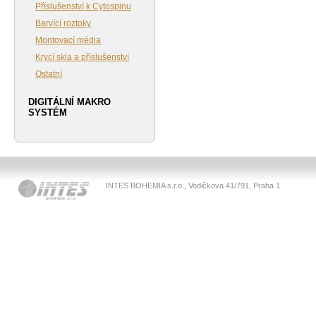
Příslušenství k Cytospinu
Barvící roztoky
Montovací média
Krycí skla a příslušenství
Ostatní
DIGITÁLNÍ MAKRO
SYSTÉM
INTES BOHEMIA s.r.o., Vodičkova 41/791, Praha 1