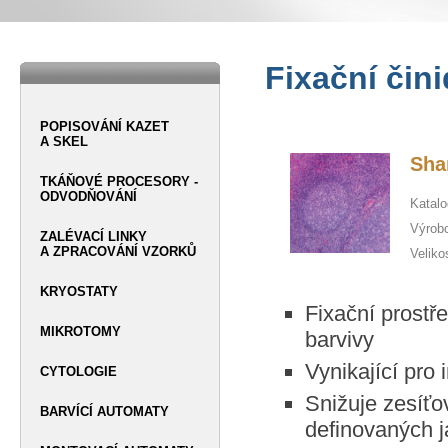
Fixační čini
POPISOVÁNÍ KAZET
A SKEL
Sha
TKÁŇOVÉ PROCESORY -
ODVODŇOVÁNÍ
Katalo
Výrob
ZALÉVACÍ LINKY
A ZPRACOVÁNÍ VZORKŮ
Veliko
KRYOSTATY
Fixační prostř
MIKROTOMY
barvivy
Vynikající pro
CYTOLOGIE
Snižuje zesíťo
BARVÍCÍ AUTOMATY
definovaných j