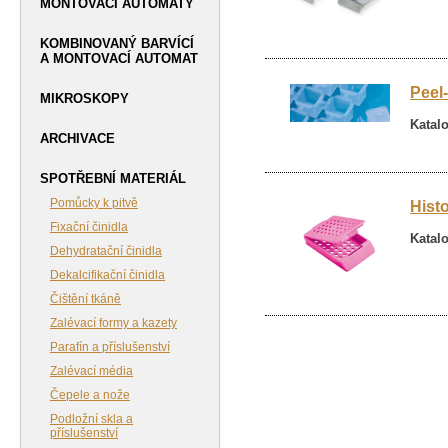
MONTOVACÍ AUTOMATY
KOMBINOVANÝ BARVÍCÍ
A MONTOVACÍ AUTOMAT
Peel
MIKROSKOPY
Katalo
ARCHIVACE
SPOTŘEBNÍ MATERIÁL
Pomůcky k pitvě
Hist
Fixační činidla
Katalo
Dehydratační činidla
Dekalcifikační činidla
Čištění tkáně
Zalévací formy a kazety
Parafín a příslušenství
Zalévací média
Čepele a nože
Podložní skla a
příslušenství