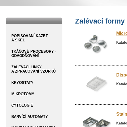
Zalévací formy 
Micr
POPISOVÁNÍ KAZET
A SKEL
Katal
TKÁŇOVÉ PROCESORY -
ODVODŇOVÁNÍ
ZALÉVACÍ LINKY
A ZPRACOVÁNÍ VZORKŮ
Disp
KRYOSTATY
Katalo
MIKROTOMY
CYTOLOGIE
Stai
BARVÍCÍ AUTOMATY
Katalo