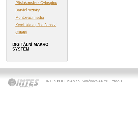
Příslušenství k Cytospinu
Barvící roztoky
Montovací média
Krycí skla a příslušenství
Ostatní
DIGITÁLNÍ MAKRO
SYSTÉM
INTES BOHEMIA s.r.o., Vodičkova 41/791, Praha 1