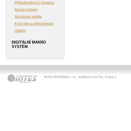
Příslušenství k Cytospinu
Barvící roztoky
Montovací média
Krycí skla a příslušenství
Ostatní
DIGITÁLNÍ MAKRO
SYSTÉM
INTES BOHEMIA s.r.o., Vodičkova 41/791, Praha 1