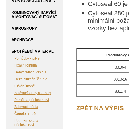
MONTOVACÍ AUTOMATY
Cytoseal 60 je
Cytoseal 280 j
KOMBINOVANÝ BARVÍCÍ
A MONTOVACÍ AUTOMAT
minimální poža
vzorky bez apl
MIKROSKOPY
ARCHIVACE
SPOTŘEBNÍ MATERIÁL
Produktový 
Pomůcky k pitvě
Fixační činidla
8310-4
Dehydratační činidla
Dekalcifikační činidla
8310-16
Čištění tkáně
8311-4
Zalévací formy a kazety
Parafín a příslušenství
ZPĚT NA VÝPIS
Zalévací média
Čepele a nože
Podložní skla a
příslušenství