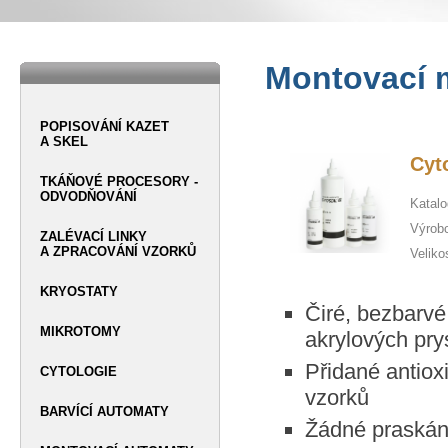
Montovací 
POPISOVÁNÍ KAZET
A SKEL
Cyt
TKÁŇOVÉ PROCESORY -
ODVODŇOVÁNÍ
Katalo
Výrob
ZALÉVACÍ LINKY
A ZPRACOVÁNÍ VZORKŮ
Veliko
KRYOSTATY
Čiré, bezbarv
MIKROTOMY
akrylových pry
Přidané antiox
CYTOLOGIE
vzorků
BARVÍCÍ AUTOMATY
Žádné praskání