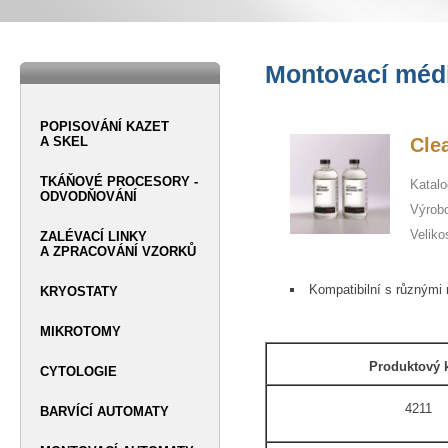
Montovací méd
POPISOVÁNÍ KAZET
A SKEL
Cle
TKÁŇOVÉ PROCESORY -
Katalo
ODVODŇOVÁNÍ
Výrob
Veliko
ZALÉVACÍ LINKY
A ZPRACOVÁNÍ VZORKŮ
Kompatibilní s různými 
KRYOSTATY
MIKROTOMY
Produktový 
CYTOLOGIE
4211
BARVÍCÍ AUTOMATY