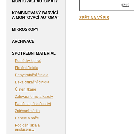
MONTOVACÍ AUTOMATY
4212
KOMBINOVANÝ BARVÍCÍ
A MONTOVACÍ AUTOMAT
ZPĚT NA VÝPIS
MIKROSKOPY
ARCHIVACE
SPOTŘEBNÍ MATERIÁL
Pomůcky k pitvě
Fixační činidla
Dehydratační činidla
Dekalcifikační činidla
Čištění tkáně
Zalévací formy a kazety
Parafín a příslušenství
Zalévací média
Čepele a nože
Podložní skla a
příslušenství