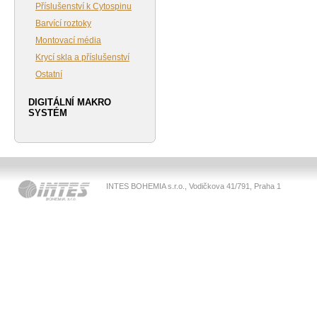
Příslušenství k Cytospinu
Barvící roztoky
Montovací média
Krycí skla a příslušenství
Ostatní
DIGITÁLNÍ MAKRO
SYSTÉM
INTES BOHEMIA s.r.o., Vodičkova 41/791, Praha 1