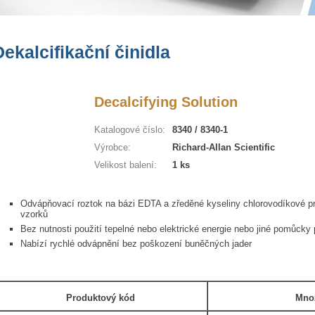
Dekalcifikační činidla
Decalcifying Solution
Katalogové číslo:
8340 / 8340-1
Výrobce:
Richard-Allan Scientific
Velikost balení:
1 ks
Odvápňovací roztok na bázi EDTA a zředěné kyseliny chlorovodíkové pr
vzorků
Bez nutnosti použití tepelné nebo elektrické energie nebo jiné pomůcky
Nabízí rychlé odvápnění bez poškození buněčných jader
Produktový kód
Množ