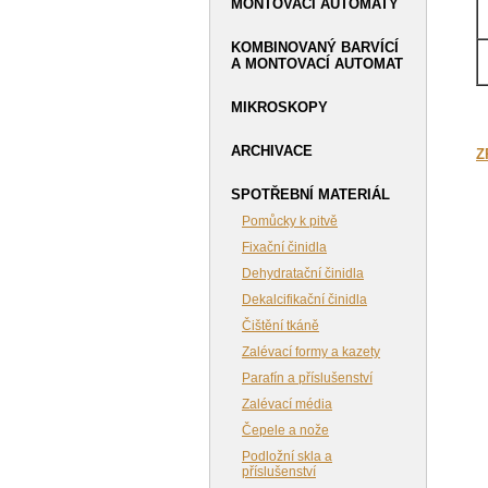
MONTOVACÍ AUTOMATY
KOMBINOVANÝ BARVÍCÍ
A MONTOVACÍ AUTOMAT
MIKROSKOPY
ARCHIVACE
Z
SPOTŘEBNÍ MATERIÁL
Pomůcky k pitvě
Fixační činidla
Dehydratační činidla
Dekalcifikační činidla
Čištění tkáně
Zalévací formy a kazety
Parafín a příslušenství
Zalévací média
Čepele a nože
Podložní skla a
příslušenství