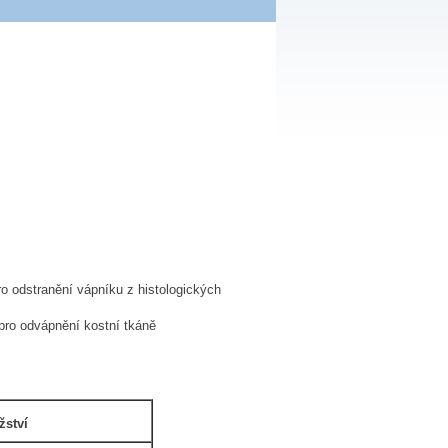
o odstranění vápníku z histologických
 pro odvápnění kostní tkáně
ství