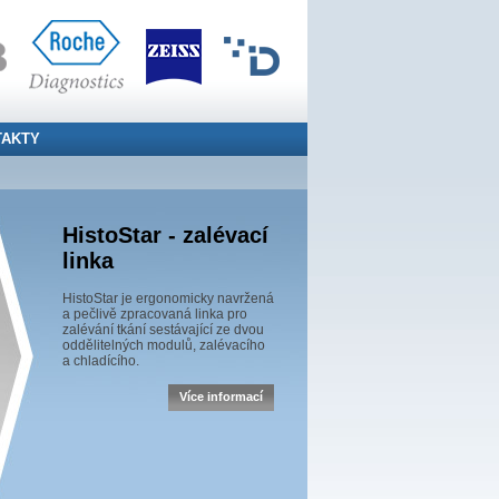
TAKTY
HistoStar - zalévací
linka
HistoStar je ergonomicky navržená
a pečlivě zpracovaná linka pro
zalévání tkání sestávající ze dvou
oddělitelných modulů, zalévacího
a chladícího.
Více informací