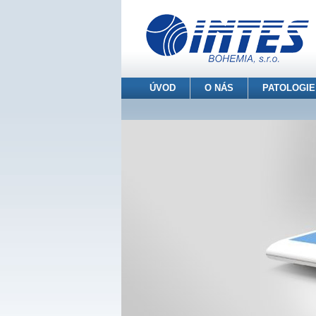
ÚVOD
O NÁS
PATOLOGIE
INTES BOHEMIA s.r.o.
> Patologie