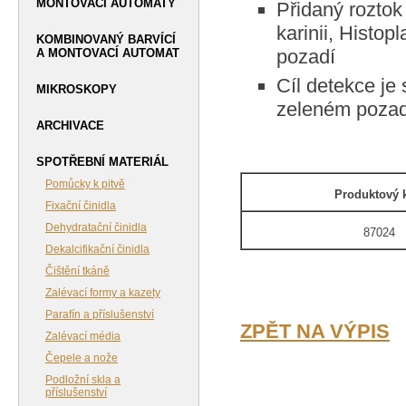
MONTOVACÍ AUTOMATY
Přidaný roztok
karinii, Histop
KOMBINOVANÝ BARVÍCÍ
pozadí
A MONTOVACÍ AUTOMAT
Cíl detekce je 
MIKROSKOPY
zeleném pozad
ARCHIVACE
SPOTŘEBNÍ MATERIÁL
Pomůcky k pitvě
Produktový 
Fixační činidla
Dehydratační činidla
87024
Dekalcifikační činidla
Čištění tkáně
Zalévací formy a kazety
Parafín a příslušenství
ZPĚT NA VÝPIS
Zalévací média
Čepele a nože
Podložní skla a
příslušenství