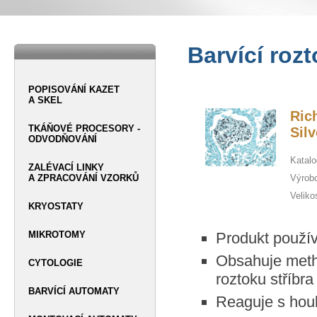
Barvící roz
POPISOVÁNÍ KAZET
A SKEL
Ric
TKÁŇOVÉ PROCESORY -
Sil
ODVODŇOVÁNÍ
Katalo
ZALÉVACÍ LINKY
A ZPRACOVÁNÍ VZORKŮ
Výrob
Veliko
KRYOSTATY
MIKROTOMY
Produkt použív
Obsahuje methe
CYTOLOGIE
roztoku stříbra
BARVÍCÍ AUTOMATY
Reaguje s hou