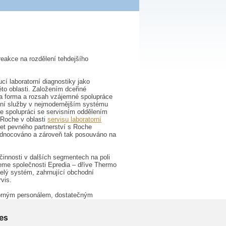
reakce na rozdělení tehdejšího
cí laboratorní diagnostiky jako
éto oblasti. Založením dceřiné
ala forma a rozsah vzájemné spolupráce
buční služby v nejmodernějším systému
 ve spolupráci se servisním oddělením
 Roche v oblasti
servisu laboratorní
let pevného partnerství s Roche
hodnocováno a zároveň tak posouváno na
činnosti v dalších segmentech na poli
eme společnosti Epredia – dříve Thermo
elý systém, zahrnující obchodní
vis.
borným personálem, dostatečným
artnery i zákazníky.
es