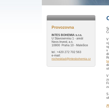
Provozovna
S
Č
INTES BOHEMIA s.r.o.
U Stavoservisu 1 - areál
V
Neos Invest, a.s.
v
10800 Praha 10 - Malešice
s
v
tel.: +420 272 702 563
d
e-mail:
R
rochesklad@intesbohemia.cz
t
d
s
V
z
F
z
S
s