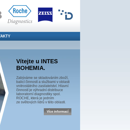
TAKTY
Vítejte u INTES
BOHEMIA.
Zabýváme se skladováním zboží,
balicí činností a službami v oblasti
vnitrostátního zasilatelství. Hlavní
činností je výhradní distribuce
laboratorní diagnostiky spol.
ROCHE, která je jedním
ze světových lídrů v této oblasti.
Více informací