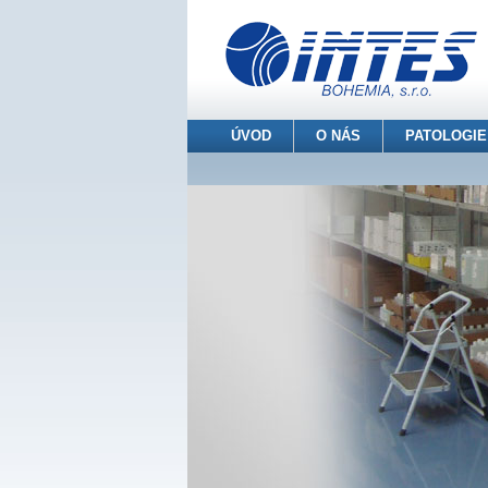
ÚVOD
O NÁS
PATOLOGIE
INTES BOHEMIA s.r.o.
> O nás