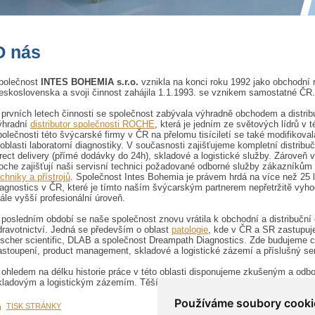
O nás
polečnost
INTES BOHEMIA s.r.o.
vznikla na konci roku 1992 jako obchodní 
eskoslovenska a svoji činnost zahájila 1.1.1993. se vznikem samostatné ČR.
 prvních letech činnosti se společnost zabývala výhradně obchodem a distribu
ýhradní
distributor společnosti ROCHE
, která je jedním ze světových lídrů v t
polečnosti této švýcarské firmy v ČR na přelomu tisíciletí se také modifikov
 oblasti laboratorní diagnostiky. V současnosti zajišťujeme kompletní distri
irect delivery (přímé dodávky do 24h), skladové a logistické služby. Zároveň
oche zajišťují naši servisní technici požadované odborné služby zákazníkům
echniky a přístrojů
. Společnost Intes Bohemia je právem hrdá na více než 25 
iagnostics v ČR, které je tímto naším švýcarským partnerem nepřetržitě vy
tále vyšší profesionální úroveň.
 posledním období se naše společnost znovu vrátila k obchodní a distribuční 
dravotnictví. Jedná se především o oblast
patologie
, kde v ČR a SR zastupuj
ischer scientific, DLAB a společnost Dreampath Diagnostics. Zde budujeme c
astoupení, product management, skladové a logistické zázemí a příslušný ser
 ohledem na délku historie práce v této oblasti disponujeme zkušeným a od
kladovým a logistickým zázemím. Těšíme se na spolupráci se všemi našimi p
Používáme soubory cooki
TISK STRÁNKY