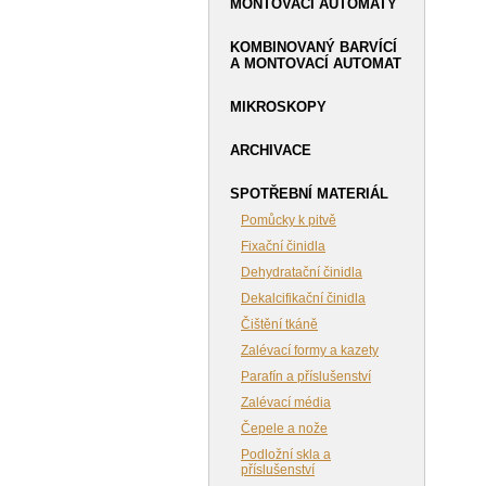
MONTOVACÍ AUTOMATY
KOMBINOVANÝ BARVÍCÍ
A MONTOVACÍ AUTOMAT
MIKROSKOPY
ARCHIVACE
SPOTŘEBNÍ MATERIÁL
Pomůcky k pitvě
Fixační činidla
Dehydratační činidla
Dekalcifikační činidla
Čištění tkáně
Zalévací formy a kazety
Parafín a příslušenství
Zalévací média
Čepele a nože
Podložní skla a
příslušenství