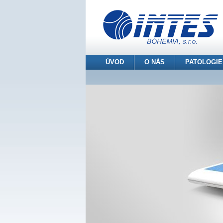
ÚVOD
O NÁS
PATOLOGIE
INTES BOHEMIA s.r.o.
> Patologie