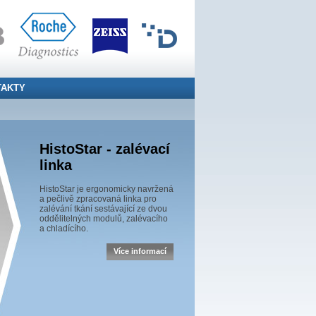
TAKTY
HistoStar - zalévací
linka
HistoStar je ergonomicky navržená
a pečlivě zpracovaná linka pro
zalévání tkání sestávající ze dvou
oddělitelných modulů, zalévacího
a chladícího.
Více informací