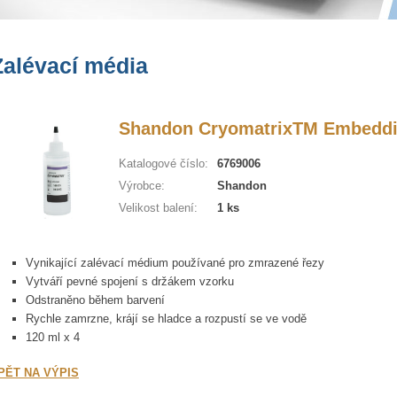
Zalévací média
Shandon CryomatrixTM Embedd
Katalogové číslo:
6769006
Výrobce:
Shandon
Velikost balení:
1 ks
Vynikající zalévací médium používané pro zmrazené řezy
Vytváří pevné spojení s držákem vzorku
Odstraněno během barvení
Rychle zamrzne, krájí se hladce a rozpustí se ve vodě
120 ml x 4
PĚT NA VÝPIS