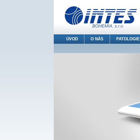
ÚVOD
O NÁS
PATOLOGIE
INTES BOHEMIA s.r.o.
> Patologie