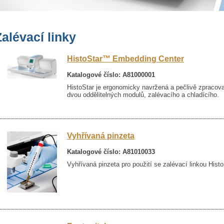
Zalévací linky
HistoStar™ Embedding Center
Katalogové číslo: A81000001
HistoStar je ergonomicky navržená a pečlivě zpracovan
dvou oddělitelných modulů, zalévacího a chladícího.
Vyhřívaná pinzeta
Katalogové číslo: A81010033
Vyhřívaná pinzeta pro použití se zalévací linkou His