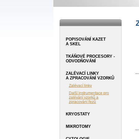
POPISOVÁNÍ KAZET
A SKEL
TKÁŇOVÉ PROCESORY -
ODVODŇOVÁNÍ
ZALÉVACÍ LINKY
A ZPRACOVÁNÍ VZORKŮ
Zalévací linky
Další instrumentace pro
zalévání vzorků a
zpracování řezů
KRYOSTATY
MIKROTOMY
CYTOLOGIE