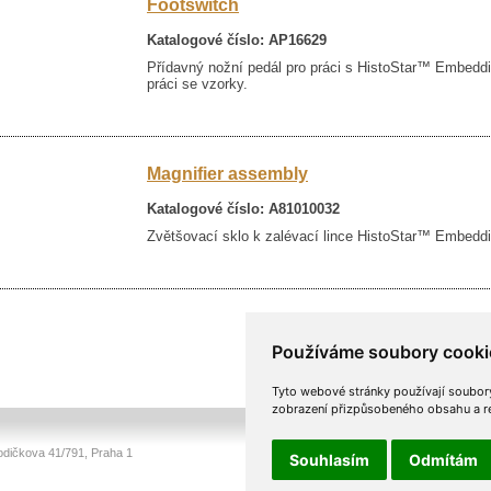
Footswitch
Katalogové číslo: AP16629
Přídavný nožní pedál pro práci s HistoStar™ Embeddi
práci se vzorky.
Magnifier assembly
Katalogové číslo: A81010032
Zvětšovací sklo k zalévací lince HistoStar™ Embeddi
Používáme soubory cooki
Tyto webové stránky používají soubory 
zobrazení přizpůsobeného obsahu a rek
odičkova 41/791, Praha 1
Souhlasím
Odmítám