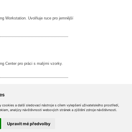
ng Workstation. Uvolňuje ruce pro jemnější
ng Center pro práci s malými vzorky.
es
cookies a další sledovací nástroje s cílem vylepšení uživatelského prostředí,
lam, analýzy návštěvnosti webových stránek a zjištění zdroje návštěvnosti.
© 2026 INTES BOHEMIA s.r.o.
Upravit mé předvolby
Všechna práva vyhrazena. |
Cookies