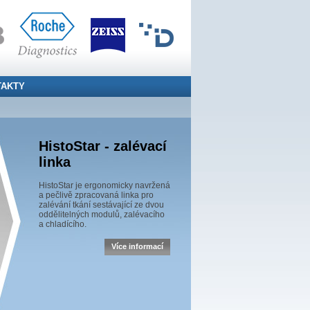
TAKTY
HistoStar - zalévací
linka
HistoStar je ergonomicky navržená
a pečlivě zpracovaná linka pro
zalévání tkání sestávající ze dvou
oddělitelných modulů, zalévacího
a chladícího.
Více informací