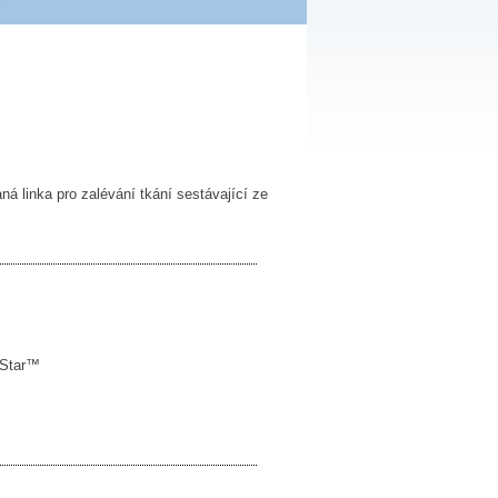
á linka pro zalévání tkání sestávající ze
toStar™