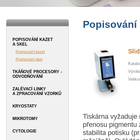
Popisování 
POPISOVÁNÍ KAZET
A SKEL
Sli
Popisování kazet
Popisování skel
Katalo
Výrob
TKÁŇOVÉ PROCESORY -
ODVODŇOVÁNÍ
Veliko
ZALÉVACÍ LINKY
A ZPRACOVÁNÍ VZORKŮ
KRYOSTATY
Tiskárna vyžaduje 
MIKROTOMY
přenosu pigmentu 
CYTOLOGIE
stabilita potisku (