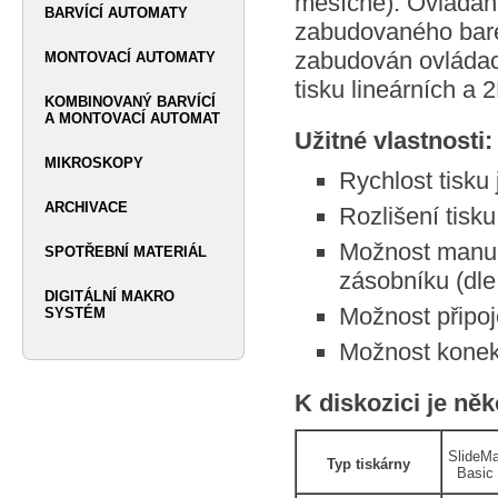
měsíčně). Ovládání
BARVÍCÍ AUTOMATY
zabudovaného bare
zabudován ovládací
MONTOVACÍ AUTOMATY
tisku lineárních a 
KOMBINOVANÝ BARVÍCÍ
A MONTOVACÍ AUTOMAT
Užitné vlastnosti:
MIKROSKOPY
Rychlost tisku 
ARCHIVACE
Rozlišení tisku
Možnost manuál
SPOTŘEBNÍ MATERIÁL
zásobníku (dle
DIGITÁLNÍ MAKRO
Možnost připoj
SYSTÉM
Možnost konek
K diskozici je ně
SlideM
Typ tiskárny
Basic 