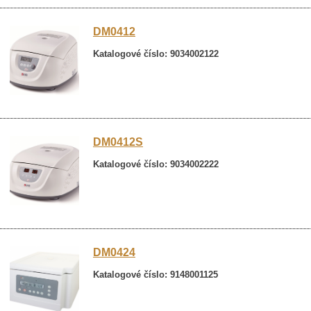
DM0412
Katalogové číslo: 9034002122
DM0412S
Katalogové číslo: 9034002222
DM0424
Katalogové číslo: 9148001125