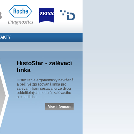
TAKTY
HistoStar - zalévací
linka
HistoStar je ergonomicky navržená
a pečlivě zpracovaná linka pro
zalévání tkání sestávající ze dvou
oddělitelných modulů, zalévacího
a chladícího.
Více informací