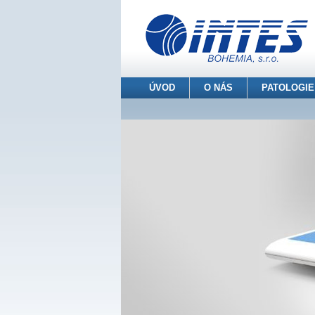
ÚVOD
O NÁS
PATOLOGIE
INTES BOHEMIA s.r.o.
> Patologie