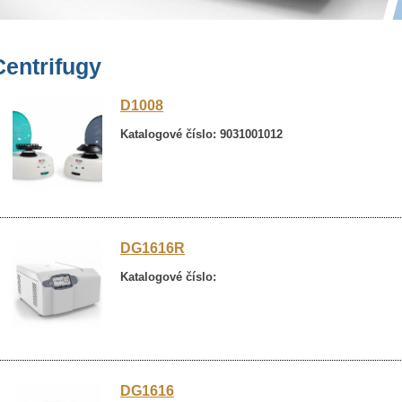
Centrifugy
D1008
Katalogové číslo: 9031001012
DG1616R
Katalogové číslo:
DG1616