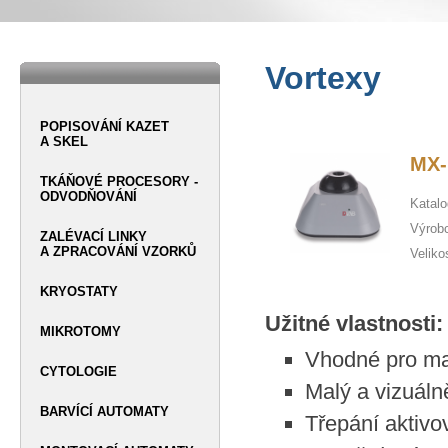
Vortexy
POPISOVÁNÍ KAZET
A SKEL
MX-
TKÁŇOVÉ PROCESORY -
ODVODŇOVÁNÍ
Katalo
Výrob
ZALÉVACÍ LINKY
A ZPRACOVÁNÍ VZORKŮ
Veliko
KRYOSTATY
Užitné vlastnosti:
MIKROTOMY
Vhodné pro ma
CYTOLOGIE
Malý a vizuál
BARVÍCÍ AUTOMATY
Třepání aktiv