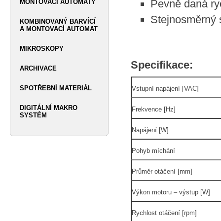
Pevně daná ryc
MONTOVACÍ AUTOMATY
Stejnosměrný s
KOMBINOVANÝ BARVÍCÍ
A MONTOVACÍ AUTOMAT
MIKROSKOPY
Specifikace:
ARCHIVACE
SPOTŘEBNÍ MATERIÁL
Vstupní napájení [VAC]
DIGITÁLNÍ MAKRO
Frekvence [Hz]
SYSTÉM
Napájení [W]
Pohyb míchání
Průměr otáčení [mm]
Výkon motoru – výstup [W]
Rychlost otáčení [rpm]