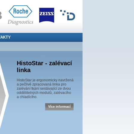
TAKTY
HistoStar - zalévací
linka
HistoStar je ergonomicky navržená
a pečlivě zpracovaná linka pro
zalévání tkání sestávající ze dvou
oddělitelných modulů, zalévacího
a chladícího.
Více informací