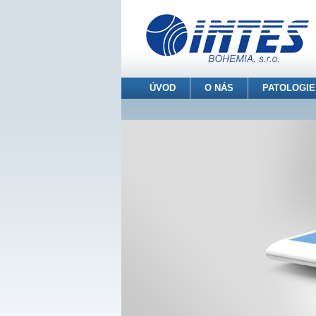
ÚVOD
O NÁS
PATOLOGIE
INTES BOHEMIA s.r.o.
> Patologie