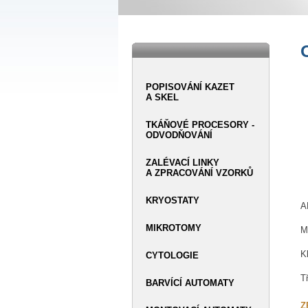
POPISOVÁNÍ KAZET
A SKEL
TKÁŇOVÉ PROCESORY -
ODVODŇOVÁNÍ
ZALÉVACÍ LINKY
A ZPRACOVÁNÍ VZORKŮ
KRYOSTATY
A
MIKROTOMY
M
K
CYTOLOGIE
T
BARVÍCÍ AUTOMATY
Z