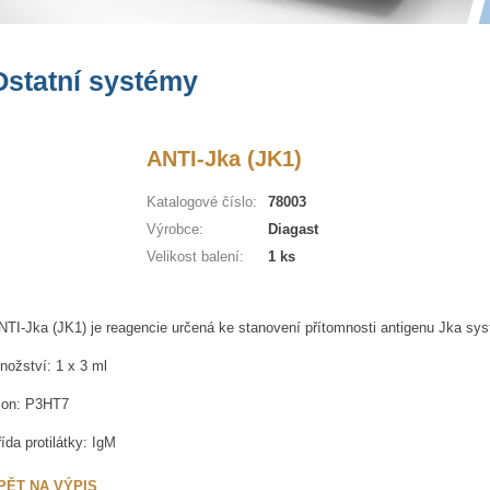
Ostatní systémy
ANTI-Jka (JK1)
Katalogové číslo:
78003
Výrobce:
Diagast
Velikost balení:
1 ks
NTI-Jka (JK1) je reagencie určená ke stanovení přítomnosti antigenu Jka sy
nožství: 1 x 3 ml
lon: P3HT7
řída protilátky: IgM
PĚT NA VÝPIS