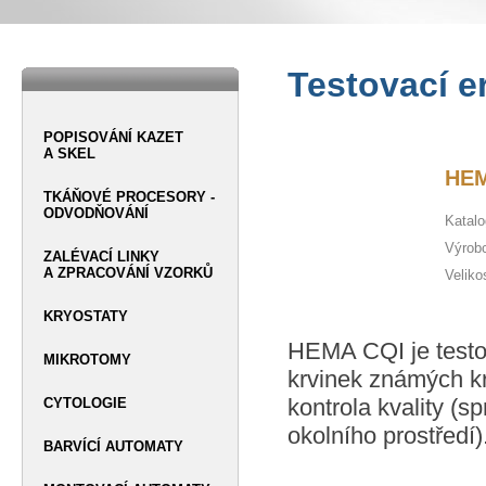
Testovací e
POPISOVÁNÍ KAZET
A SKEL
HEM
TKÁŇOVÉ PROCESORY -
ODVODŇOVÁNÍ
Katalo
Výrob
ZALÉVACÍ LINKY
A ZPRACOVÁNÍ VZORKŮ
Veliko
KRYOSTATY
HEMA CQI je testo
MIKROTOMY
krvinek známých kr
kontrola kvality (sp
CYTOLOGIE
okolního prostředí)
BARVÍCÍ AUTOMATY