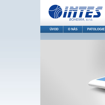
ÚVOD
O NÁS
PATOLOGIE
INTES BOHEMIA s.r.o.
> Patologie