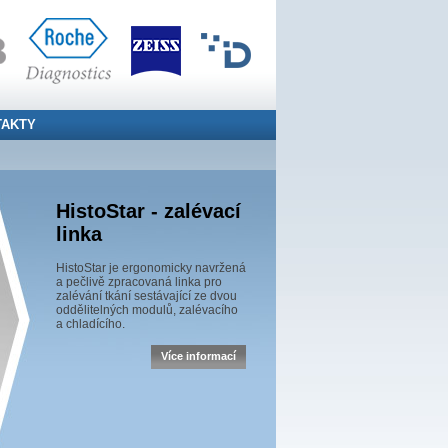
TAKTY
HistoStar - zalévací
linka
HistoStar je ergonomicky navržená
a pečlivě zpracovaná linka pro
zalévání tkání sestávající ze dvou
oddělitelných modulů, zalévacího
a chladícího.
Více informací