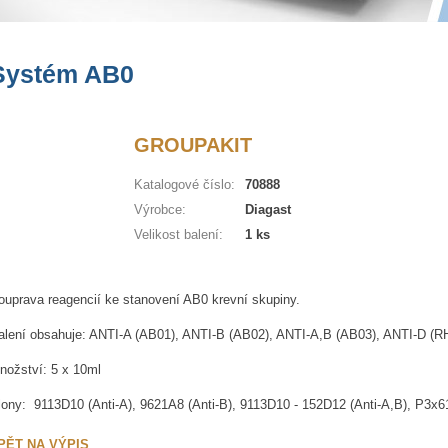
Systém AB0
GROUPAKIT
Katalogové číslo:
70888
Výrobce:
Diagast
Velikost balení:
1 ks
ouprava reagencií ke stanovení AB0 krevní skupiny.
alení obsahuje: ANTI-A (AB01), ANTI-B (AB02), ANTI-A,B (AB03), ANTI-D
nožství: 5 x 10ml
lony: 9113D10 (Anti-A), 9621A8 (Anti-B), 9113D10 - 152D12 (Anti-A,B), P3x61
PĚT NA VÝPIS