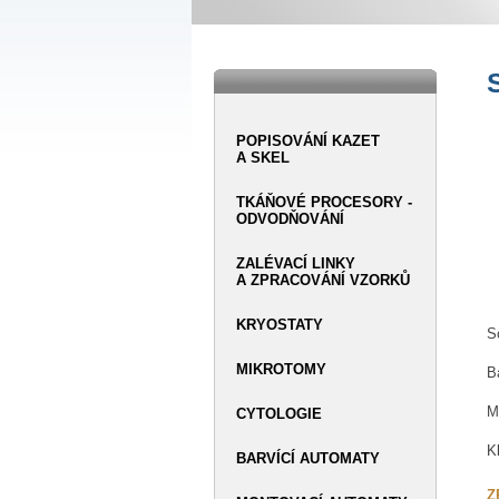
POPISOVÁNÍ KAZET
A SKEL
TKÁŇOVÉ PROCESORY -
ODVODŇOVÁNÍ
ZALÉVACÍ LINKY
A ZPRACOVÁNÍ VZORKŮ
KRYOSTATY
S
MIKROTOMY
B
M
CYTOLOGIE
K
BARVÍCÍ AUTOMATY
Z