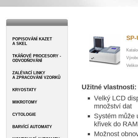
SP-
POPISOVÁNÍ KAZET
A SKEL
Katalo
TKÁŇOVÉ PROCESORY -
Výrob
ODVODŇOVÁNÍ
Veliko
ZALÉVACÍ LINKY
A ZPRACOVÁNÍ VZORKŮ
Užitné vlastnosti:
KRYOSTATY
Velký LCD disp
MIKROTOMY
množství dat
CYTOLOGIE
Systém může ul
křivek do RAM
BARVÍCÍ AUTOMATY
Možnost obnov