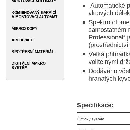
MONTOVACÍ AUTOMATY
Automatické př
vlnových déle
KOMBINOVANÝ BARVÍCÍ
A MONTOVACÍ AUTOMAT
Spektrofotome
samostatném r
MIKROSKOPY
Professional“ 
ARCHIVACE
(prostřednictv
SPOTŘEBNÍ MATERIÁL
Velká přihrádk
volitelnými dr
DIGITÁLNÍ MAKRO
SYSTÉM
Dodáváno včet
hranatých kyve
Specifikace:
Optický systém