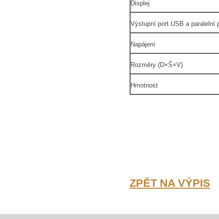
Displej
Výstupní port USB a paralelní p
Napájení
Rozměry (D×Š×V)
Hmotnost
ZPĚT NA VÝPIS