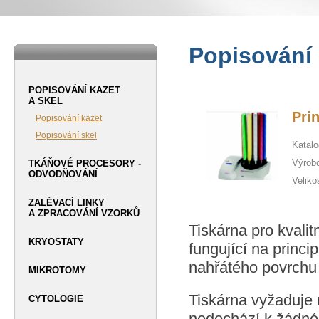
Popisování 
POPISOVÁNÍ KAZET
A SKEL
Pri
Popisování kazet
Popisování skel
Katalo
Výrob
TKÁŇOVÉ PROCESORY -
ODVODŇOVÁNÍ
Veliko
ZALÉVACÍ LINKY
A ZPRACOVÁNÍ VZORKŮ
Tiskárna pro kvalit
KRYOSTATY
fungující na princ
nahřátého povrchu 
MIKROTOMY
Tiskárna vyžaduje 
CYTOLOGIE
nedochází k žádné