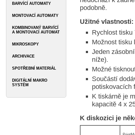
BARVÍCÍ AUTOMATY
podobně.
MONTOVACÍ AUTOMATY
Užitné vlastnosti:
KOMBINOVANÝ BARVÍCÍ
Rychlost tisku
A MONTOVACÍ AUTOMAT
Možnost tisku 
MIKROSKOPY
Jeden zásobník
ARCHIVACE
níže).
Možné tisknout
SPOTŘEBNÍ MATERIÁL
Součástí dodáv
DIGITÁLNÍ MAKRO
SYSTÉM
potiskovacích 
K tiskárně je m
kapacitě 4 x 2
K diskozici je ně
PrintM