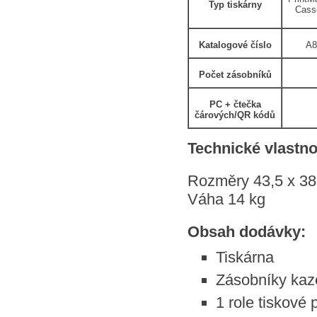
Typ tiskárny
Casse
Katalogové číslo
A8
Počet zásobníků
PC + čtečka
čárových/QR kódů
Technické vlastno
Rozměry 43,5 x 38
Váha 14 kg
Obsah dodávky:
Tiskárna
Zásobníky kaz
1 role tiskové